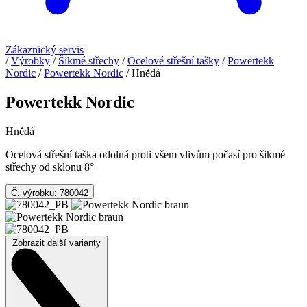
Zákaznický servis
/
Výrobky
/
Šikmé střechy
/
Ocelové střešní tašky
/
Powertekk
Nordic
/
Powertekk Nordic
/
Hnědá
Powertekk Nordic
Hnědá
Ocelová střešní taška odolná proti všem vlivům počasí pro šikmé
střechy od sklonu 8°
Č. výrobku: 780042
Zobrazit další varianty