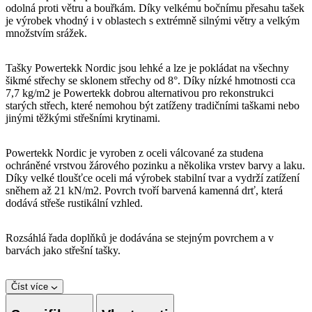
odolná proti větru a bouřkám. Díky velkému bočnímu přesahu tašek
je výrobek vhodný i v oblastech s extrémně silnými větry a velkým
množstvím srážek.
Tašky Powertekk Nordic jsou lehké a lze je pokládat na všechny
šikmé střechy se sklonem střechy od 8°. Díky nízké hmotnosti cca
7,7 kg/m2 je Powertekk dobrou alternativou pro rekonstrukci
starých střech, které nemohou být zatíženy tradičními taškami nebo
jinými těžkými střešními krytinami.
Powertekk Nordic je vyroben z oceli válcované za studena
ochráněné vrstvou žárového pozinku a několika vrstev barvy a laku.
Díky velké tloušťce oceli má výrobek stabilní tvar a vydrží zatížení
sněhem až 21 kN/m2. Povrch tvoří barvená kamenná drť, která
dodává střeše rustikální vzhled.
Rozsáhlá řada doplňků je dodávána se stejným povrchem a v
barvách jako střešní tašky.
Číst více