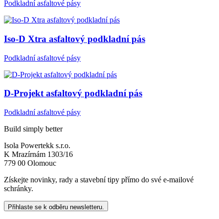
Podkladní asfaltové pásy
Iso-D Xtra asfaltový podkladní pás
Podkladní asfaltové pásy
D-Projekt asfaltový podkladní pás
Podkladní asfaltové pásy
Build simply better
Isola Powertekk s.r.o.
K Mrazírnám 1303/16
779 00 Olomouc
Získejte novinky, rady a stavební tipy přímo do své e-mailové
schránky.
Přihlaste se k odběru newsletteru.