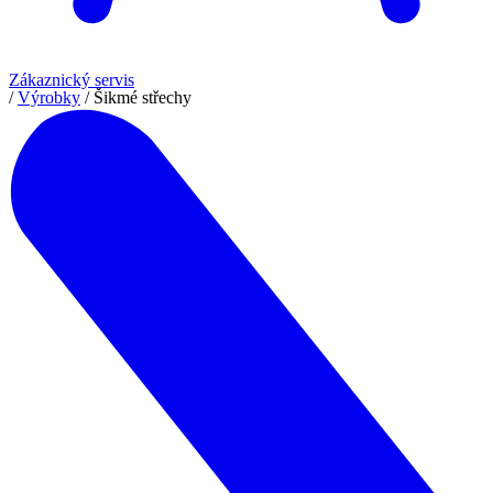
Zákaznický servis
/
Výrobky
/
Šikmé střechy