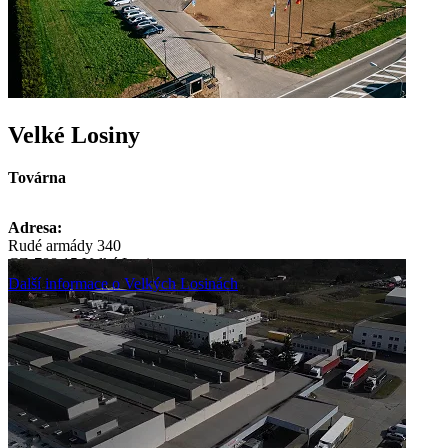
Velké Losiny
Továrna
Adresa:
Rudé armády 340
CZ-788 15 Velké Losiny
Další informace o Velkých Losinách