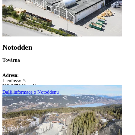
Notodden
Továrna
Adresa:
Lienfossv. 5
NO-3678 Notodden
Další informace o Notoddenu