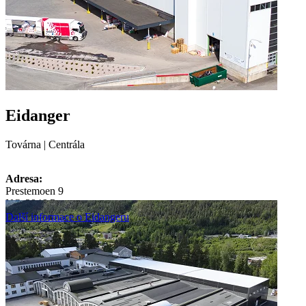
Eidanger
Továrna | Centrála
Adresa:
Prestemoen 9
NO-3946 Porsgrunn
Další informace o Eidangeru