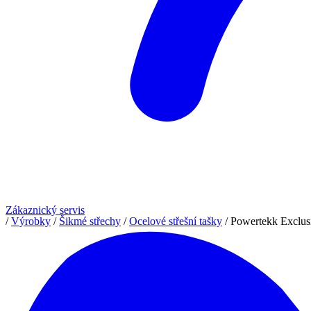
Zákaznický servis
/
Výrobky
/
Šikmé střechy
/
Ocelové střešní tašky
/
Powertekk Exclus