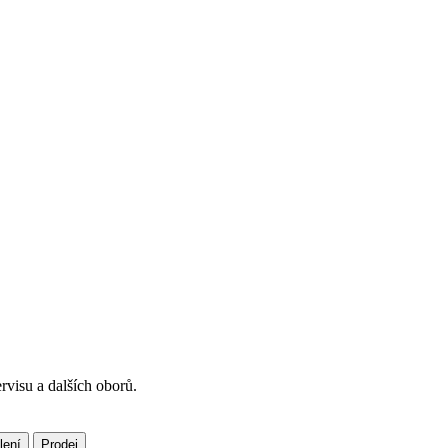
rvisu a dalších oborů.
lení
Prodej