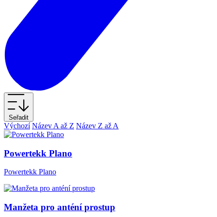
Seřadit
Výchozí
Název A až Z
Název Z až A
Powertekk Plano
Powertekk Plano
Manžeta pro anténí prostup