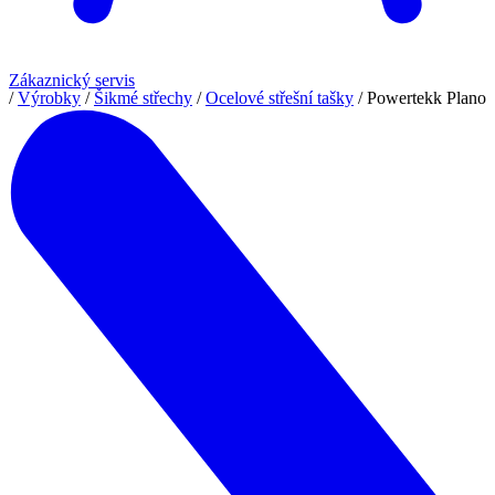
Zákaznický servis
/
Výrobky
/
Šikmé střechy
/
Ocelové střešní tašky
/
Powertekk Plano