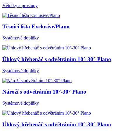
Větráky a prostupy
Těsnicí lišta Exclusive/Plano
Systémové doplňky
Úhlový hřebenáč s odvětráním 10°-30° Plano
Systémové doplňky
Nároží s odvětráním 10°-30° Plano
Systémové doplňky
Úhlový hřebenáč s odvětráním 10°-30° Plano