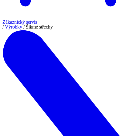
Zákaznický servis
/
Výrobky
/
Šikmé střechy