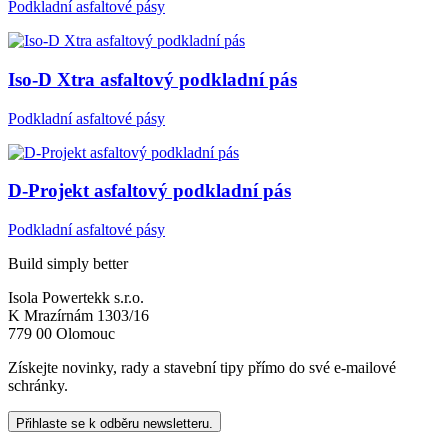
Podkladní asfaltové pásy
Iso-D Xtra asfaltový podkladní pás
Podkladní asfaltové pásy
D-Projekt asfaltový podkladní pás
Podkladní asfaltové pásy
Build simply better
Isola Powertekk s.r.o.
K Mrazírnám 1303/16
779 00 Olomouc
Získejte novinky, rady a stavební tipy přímo do své e-mailové
schránky.
Přihlaste se k odběru newsletteru.