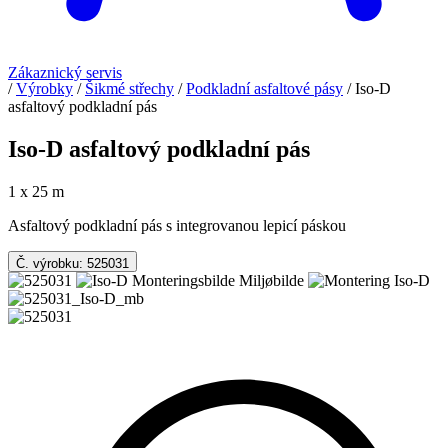
Zákaznický servis
/
Výrobky
/
Šikmé střechy
/
Podkladní asfaltové pásy
/
Iso-D
asfaltový podkladní pás
Iso-D asfaltový podkladní pás
1 x 25 m
Asfaltový podkladní pás s integrovanou lepicí páskou
Č. výrobku: 525031