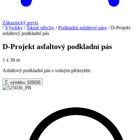
Zákaznický servis
/
Výrobky
/
Šikmé střechy
/
Podkladní asfaltové pásy
/
D-Projekt
asfaltový podkladní pás
D-Projekt asfaltový podkladní pás
1 x 30 m
Asfaltový podkladní pás s volným překrytím
Č. výrobku: 525030