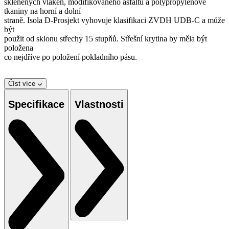
skleněných vláken, modifikovaného asfaltu a polypropylenové
tkaniny na horní a dolní
straně. Isola D-Prosjekt vyhovuje klasifikaci ZVDH UDB-C a může
být
použit od sklonu střechy 15 stupňů. Střešní krytina by měla být
položena
co nejdříve po položení pokladního pásu.
Číst více
Specifikace
Vlastnosti