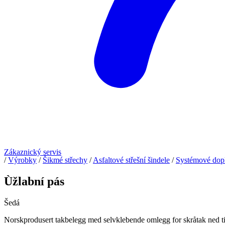
Zákaznický servis
/
Výrobky
/
Šikmé střechy
/
Asfaltové střešní šindele
/
Systémové dop
Ùžlabní pás
Šedá
Norskprodusert takbelegg med selvklebende omlegg for skråtak ned ti