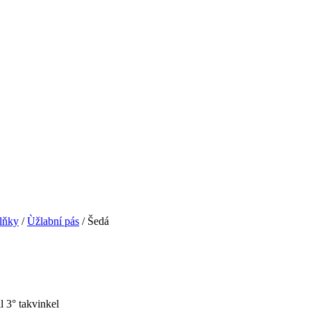
lňky
/
Ùžlabní pás
/
Šedá
l 3° takvinkel