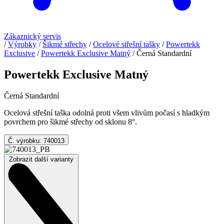
Zákaznický servis
/
Výrobky
/
Šikmé střechy
/
Ocelové střešní tašky
/
Powertekk
Exclusive
/
Powertekk Exclusive Matný
/
Černá Standardní
Powertekk Exclusive Matný
Černá Standardní
Ocelová střešní taška odolná proti všem vlivům počasí s hladkým
povrchem pro šikmé střechy od sklonu 8°.
Č. výrobku: 740013
Zobrazit další varianty