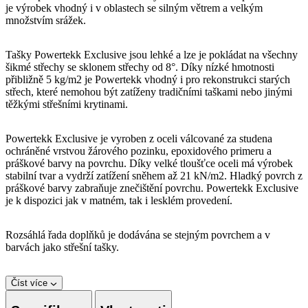
je výrobek vhodný i v oblastech se silným větrem a velkým
množstvím srážek.
Tašky Powertekk Exclusive jsou lehké a lze je pokládat na všechny
šikmé střechy se sklonem střechy od 8°. Díky nízké hmotnosti
přibližně 5 kg/m2 je Powertekk vhodný i pro rekonstrukci starých
střech, které nemohou být zatíženy tradičními taškami nebo jinými
těžkými střešními krytinami.
Powertekk Exclusive je vyroben z oceli válcované za studena
ochráněné vrstvou žárového pozinku, epoxidového primeru a
práškové barvy na povrchu. Díky velké tloušťce oceli má výrobek
stabilní tvar a vydrží zatížení sněhem až 21 kN/m2. Hladký povrch z
práškové barvy zabraňuje znečištění povrchu. Powertekk Exclusive
je k dispozici jak v matném, tak i lesklém provedení.
Rozsáhlá řada doplňků je dodávána se stejným povrchem a v
barvách jako střešní tašky.
Číst více