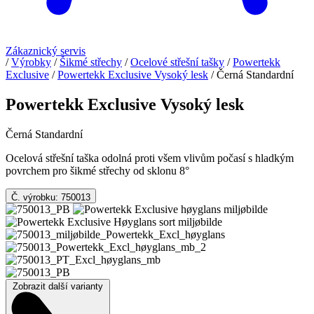
Zákaznický servis
/
Výrobky
/
Šikmé střechy
/
Ocelové střešní tašky
/
Powertekk
Exclusive
/
Powertekk Exclusive Vysoký lesk
/
Černá Standardní
Powertekk Exclusive Vysoký lesk
Černá Standardní
Ocelová střešní taška odolná proti všem vlivům počasí s hladkým
povrchem pro šikmé střechy od sklonu 8°
Č. výrobku: 750013
Zobrazit další varianty