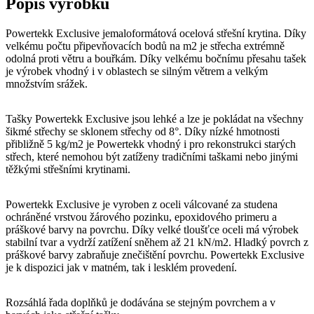
Popis výrobku
Powertekk Exclusive jemaloformátová ocelová střešní krytina. Díky
velkému počtu připevňovacích bodů na m2 je střecha extrémně
odolná proti větru a bouřkám. Díky velkému bočnímu přesahu tašek
je výrobek vhodný i v oblastech se silným větrem a velkým
množstvím srážek.
Tašky Powertekk Exclusive jsou lehké a lze je pokládat na všechny
šikmé střechy se sklonem střechy od 8°. Díky nízké hmotnosti
přibližně 5 kg/m2 je Powertekk vhodný i pro rekonstrukci starých
střech, které nemohou být zatíženy tradičními taškami nebo jinými
těžkými střešními krytinami.
Powertekk Exclusive je vyroben z oceli válcované za studena
ochráněné vrstvou žárového pozinku, epoxidového primeru a
práškové barvy na povrchu. Díky velké tloušťce oceli má výrobek
stabilní tvar a vydrží zatížení sněhem až 21 kN/m2. Hladký povrch z
práškové barvy zabraňuje znečištění povrchu. Powertekk Exclusive
je k dispozici jak v matném, tak i lesklém provedení.
Rozsáhlá řada doplňků je dodávána se stejným povrchem a v