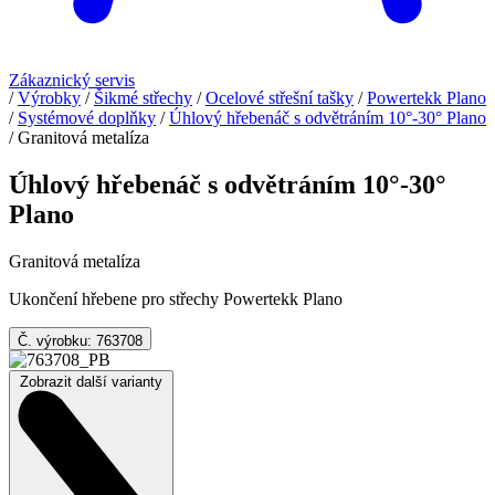
Zákaznický servis
/
Výrobky
/
Šikmé střechy
/
Ocelové střešní tašky
/
Powertekk Plano
/
Systémové doplňky
/
Úhlový hřebenáč s odvětráním 10°-30° Plano
/
Granitová metalíza
Úhlový hřebenáč s odvětráním 10°-30°
Plano
Granitová metalíza
Ukončení hřebene pro střechy Powertekk Plano
Č. výrobku: 763708
Zobrazit další varianty