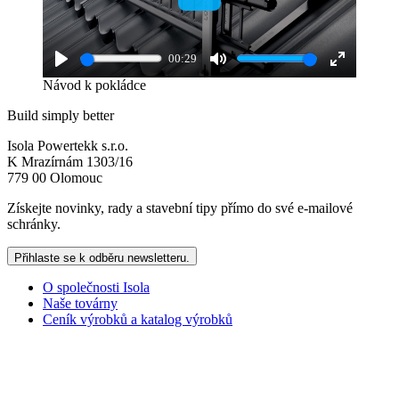
Play
00:29
Play
Mute
Enter
Návod k pokládce
fullscreen
Build simply better
Isola Powertekk s.r.o.
K Mrazírnám 1303/16
779 00 Olomouc
Získejte novinky, rady a stavební tipy přímo do své e-mailové
schránky.
Přihlaste se k odběru newsletteru.
O společnosti Isola
Naše továrny
Ceník výrobků a katalog výrobků