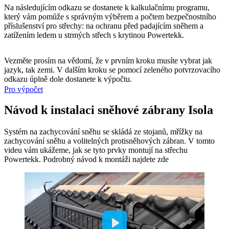
Na následujícím odkazu se dostanete k kalkulačnímu programu,
který vám pomůže s správným výběrem a počtem bezpečnostního
příslušenství pro střechy: na ochranu před padajícím sněhem a
zatížením ledem u strmých střech s krytinou Powertekk.
Vezměte prosím na vědomí, že v prvním kroku musíte vybrat jak
jazyk, tak zemi. V dalším kroku se pomocí zeleného potvrzovacího
odkazu úplně dole dostanete k výpočtu.
Pro výpočet
Návod k instalaci sněhové zábrany Isola
Systém na zachycování sněhu se skládá ze stojanů, mřížky na
zachycování sněhu a volitelných protisněhových zábran. V tomto
videu vám ukážeme, jak se tyto prvky montují na střechu
Powertekk. Podrobný návod k montáži najdete zde