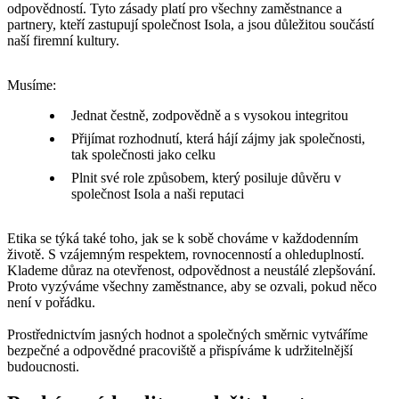
odpovědností. Tyto zásady platí pro všechny zaměstnance a
partnery, kteří zastupují společnost Isola, a jsou důležitou součástí
naší firemní kultury.
Musíme:
Jednat čestně, zodpovědně a s vysokou integritou
Přijímat rozhodnutí, která hájí zájmy jak společnosti,
tak společnosti jako celku
Plnit své role způsobem, který posiluje důvěru v
společnost Isola a naši reputaci
Etika se týká také toho, jak se k sobě chováme v každodenním
životě. S vzájemným respektem, rovnocenností a ohleduplností.
Klademe důraz na otevřenost, odpovědnost a neustálé zlepšování.
Proto vyzýváme všechny zaměstnance, aby se ozvali, pokud něco
není v pořádku.
Prostřednictvím jasných hodnot a společných směrnic vytváříme
bezpečné a odpovědné pracoviště a přispíváme k udržitelnější
budoucnosti.