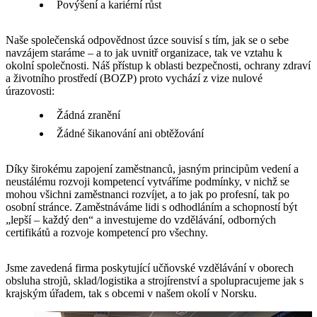
Povýšení a kariérní růst
Naše společenská odpovědnost úzce souvisí s tím, jak se o sebe
navzájem staráme – a to jak uvnitř organizace, tak ve vztahu k
okolní společnosti. Náš přístup k oblasti bezpečnosti, ochrany zdraví
a životního prostředí (BOZP) proto vychází z vize nulové
úrazovosti:
Žádná zranění
Žádné šikanování ani obtěžování
Díky širokému zapojení zaměstnanců, jasným principům vedení a
neustálému rozvoji kompetencí vytváříme podmínky, v nichž se
mohou všichni zaměstnanci rozvíjet, a to jak po profesní, tak po
osobní stránce. Zaměstnáváme lidi s odhodláním a schopností být
„lepší – každý den“ a investujeme do vzdělávání, odborných
certifikátů a rozvoje kompetencí pro všechny.
Jsme zavedená firma poskytující učňovské vzdělávání v oborech
obsluha strojů, sklad/logistika a strojírenství a spolupracujeme jak s
krajským úřadem, tak s obcemi v našem okolí v Norsku.