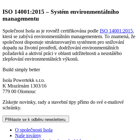
ISO 14001:2015 – Systém environmentálního
managementu
Společnost Isola as je rovněž certifikována podle
ISO 14001:2015
,
která se zabývá environmentálním managementem. To znamená, že
společnost disponuje strukturovaným systémem pro snižování
dopadu na životní prostředí, dodržování environmentálních
požadavků a aktivní práci v oblasti udržitelnosti a neustálého
zlepšování environmentálních výkonů.
Build simply better
Isola Powertekk s.r.o.
K Mrazírnám 1303/16
779 00 Olomouc
Získejte novinky, rady a stavební tipy přímo do své e-mailové
schránky.
Přihlaste se k odběru newsletteru.
O společnosti Isola
Naše továrny